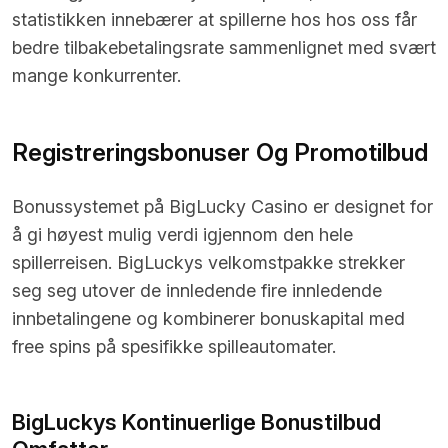
statistikken innebærer at spillerne hos hos oss får
bedre tilbakebetalingsrate sammenlignet med svært
mange konkurrenter.
Registreringsbonuser Og Promotilbud
Bonussystemet på BigLucky Casino er designet for
å gi høyest mulig verdi igjennom den hele
spillerreisen. BigLuckys velkomstpakke strekker
seg seg utover de innledende fire innledende
innbetalingene og kombinerer bonuskapital med
free spins på spesifikke spilleautomater.
BigLuckys Kontinuerlige Bonustilbud