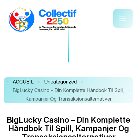
ACCUEIL
Uncategorized
BigLucky Casino – Din Komplette Håndbok Til Spill,
Kampanjer Og Transaksjonsalternativer
B
i
g
L
u
c
k
y
C
a
s
i
n
o
–
D
i
n
K
o
m
p
l
e
t
t
e
H
å
n
d
b
o
k
T
i
l
S
p
i
l
l
,
K
a
m
p
a
n
j
e
r
O
g
T
r
a
n
s
a
k
s
j
o
n
s
a
l
t
e
r
n
a
t
i
v
e
r