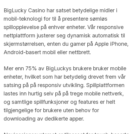
BigLucky Casino har satset betydelige midler i
mobil-teknologi for til å presentere sømløs
spillopplevelse på enhver enheter. Vår responsive
nettplattform justerer seg dynamisk automatisk til
skjermstørrelsen, enten du gamer på Apple iPhone,
Android-basert mobil eller nettbrett.
Mer enn 75% av BigLuckys brukere bruker mobile
enheter, hvilket som har betydelig drevet frem vår
satsing på på responsiv utvikling. Spillplattformen
lastes inn hurtig selv på på trege mobile nettverk,
og samtlige spillfunksjoner og features er helt
tilgjengelige for brukere uten behov for
downloading av dedikerte apper.