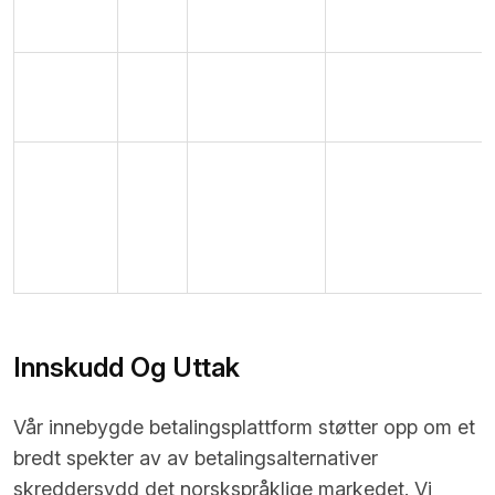
norske kr
100 poeng
Egen
Diamant
15%
= tjueto kr
kontoadministrat
100
Individuelt
oppsamlede
Elite
20%
tilpassede
poeng = 30
kampanjer
kr
Innskudd Og Uttak
Vår innebygde betalingsplattform støtter opp om et
bredt spekter av av betalingsalternativer
skreddersydd det norskspråklige markedet. Vi