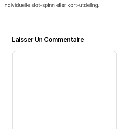
individuelle slot-spinn eller kort-utdeling.
Laisser Un Commentaire
FULL NAME
EMAIL
WEBSITE