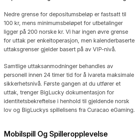
Nedre grense for depositumsbeløp er fastsatt til
100 kr, mens minimumsbeløpet for utbetalinger
ligger på 200 norske kr. Vi har ingen øvre grense
for uttak per enkeltoperasjon, men kalenderbaserte
uttaksgrenser gjelder basert på av VIP-nivå.
Samtlige uttaksanmodninger behandles av
personell innen 24 timer tid for å ivareta maksimale
sikkerhetsnivå. Første gangen at du utfører et
uttak, trenger BigLucky dokumentasjon for
identitetsbekreftelse i henhold til gjeldende norsk
lov og BigLuckys spillelisens fra Curacao eGaming.
Mobilspill Og Spilleropplevelse