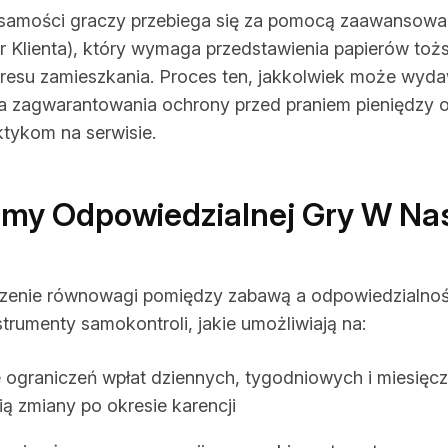
samości graczy przebiega się za pomocą zaawansow
 Klienta), który wymaga przedstawienia papierów toż
resu zamieszkania. Proces ten, jakkolwiek może wydaw
la zagwarantowania ochrony przed praniem pieniędzy 
tykom na serwisie.
my Odpowiedzialnej Gry W N
enie równowagi pomiędzy zabawą a odpowiedzialnośc
trumenty samokontroli, jakie umożliwiają na:
 ograniczeń wpłat dziennych, tygodniowych i miesięc
ą zmiany po okresie karencji