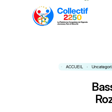
ACCUEIL
Uncategori
B
a
s
R
o