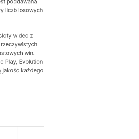
jest poddawana
y liczb losowych
sloty wideo z
 rzeczywistych
iastowych win.
c Play, Evolution
ną jakość każdego
n GO
96.2%