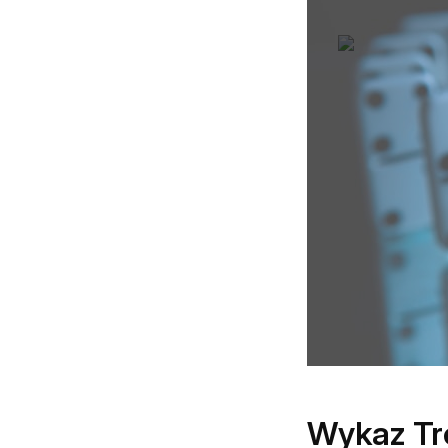
Wykaz Tr