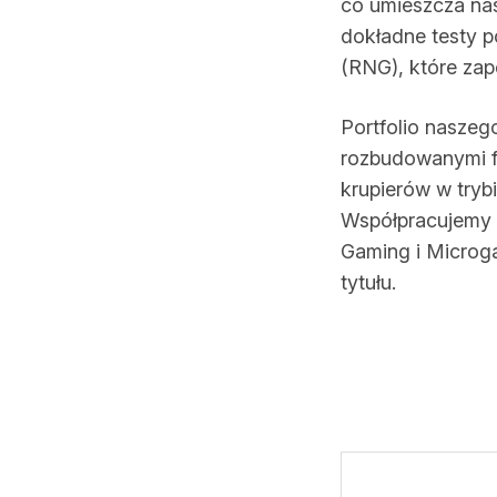
co umieszcza na
dokładne testy p
(RNG), które zap
Portfolio naszeg
rozbudowanymi f
krupierów w tryb
Współpracujemy w
Gaming i Microga
tytułu.
Kategoria gier
Liczba tytułów
Wiodący dostaw
RTP przeciętny
Automaty 