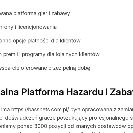
ana platforma gier i zabawy
rony i licencjonowania
nne opcje płatności dla klientów
premii i programy dla lojalnych klientów
sparcie oferowane przez pełną dobę
nalna Platforma Hazardu I Zab
forma
https://bassbets.com.pl/
była opracowana z zamia
ści doświadczeń gracze poszukujący profesjonalnego 
wniamy ponad 3000 pozycji od znanych dostawców o