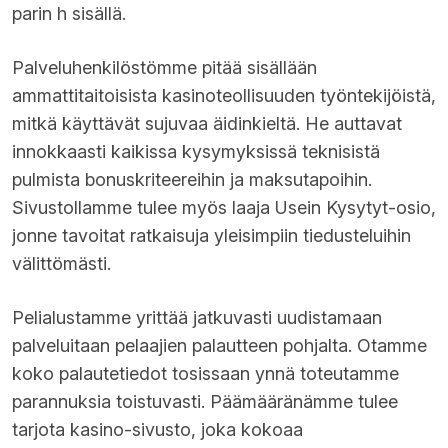
parin h sisällä.
Palveluhenkilöstömme pitää sisällään
ammattitaitoisista kasinoteollisuuden työntekijöistä,
mitkä käyttävät sujuvaa äidinkieltä. He auttavat
innokkaasti kaikissa kysymyksissä teknisistä
pulmista bonuskriteereihin ja maksutapoihin.
Sivustollamme tulee myös laaja Usein Kysytyt-osio,
jonne tavoitat ratkaisuja yleisimpiin tiedusteluihin
välittömästi.
Pelialustamme yrittää jatkuvasti uudistamaan
palveluitaan pelaajien palautteen pohjalta. Otamme
koko palautetiedot tosissaan ynnä toteutamme
parannuksia toistuvasti. Päämääränämme tulee
tarjota kasino-sivusto, joka kokoaa