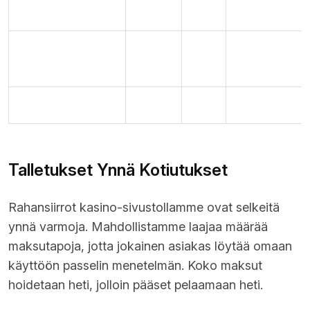
Kreditkortit
Suora
Joo
arkipäivää
Sähköiset
0-24
Heti
Kyllä
lompakot
timmeja
Prepaidkortit
Suora
Eipä
–
Talletukset Ynnä Kotiutukset
Rahansiirrot kasino-sivustollamme ovat selkeitä
ynnä varmoja. Mahdollistamme laajaa määrää
maksutapoja, jotta jokainen asiakas löytää omaan
käyttöön passelin menetelmän. Koko maksut
hoidetaan heti, jolloin pääset pelaamaan heti.