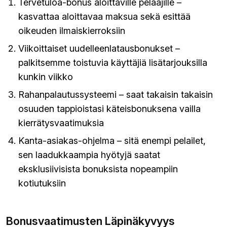
Tervetuloa-bonus aloittaville pelaajille –
kasvattaa aloittavaa maksua sekä esittää
oikeuden ilmaiskierroksiin
Viikoittaiset uudelleenlatausbonukset –
palkitsemme toistuvia käyttäjiä lisätarjouksilla
kunkin viikko
Rahanpalautussysteemi – saat takaisin takaisin
osuuden tappioistasi käteisbonuksena vailla
kierrätysvaatimuksia
Kanta-asiakas-ohjelma – sitä enempi pelailet,
sen laadukkaampia hyötyjä saatat
eksklusiivisista bonuksista nopeampiin
kotiutuksiin
Bonusvaatimusten Läpinäkyvyys