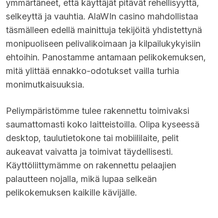
ymmärtäneet, että käyttäjät pitävät rehellisyyttä,
selkeyttä ja vauhtia.
AlaWIn casino
mahdollistaa
täsmälleen edellä mainittuja tekijöitä yhdistettynä
monipuoliseen pelivalikoimaan ja kilpailukykyisiin
ehtoihin. Panostamme antamaan pelikokemuksen,
mitä ylittää ennakko-odotukset vailla turhia
monimutkaisuuksia.
Peliympäristömme tulee rakennettu toimivaksi
saumattomasti koko laitteistoilla. Olipa kyseessä
desktop, taulutietokone tai mobiililaite, pelit
aukeavat vaivatta ja toimivat täydellisesti.
Käyttöliittymämme on rakennettu pelaajien
palautteen nojalla, mikä lupaa selkeän
pelikokemuksen kaikille kävijälle.