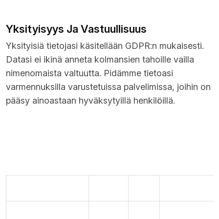
Yksityisyys Ja Vastuullisuus
Yksityisiä tietojasi käsitellään GDPR:n mukaisesti.
Datasi ei ikinä anneta kolmansien tahoille vailla
nimenomaista valtuutta. Pidämme tietoasi
varmennuksilla varustetuissa palvelimissa, joihin on
pääsy ainoastaan hyväksytyillä henkilöillä.
Maksutapa
Rahansiirto
Maksutulo
Käsittelyaika
Pankkisiirto
Välitön
Joo
1-3 vrk
1-5