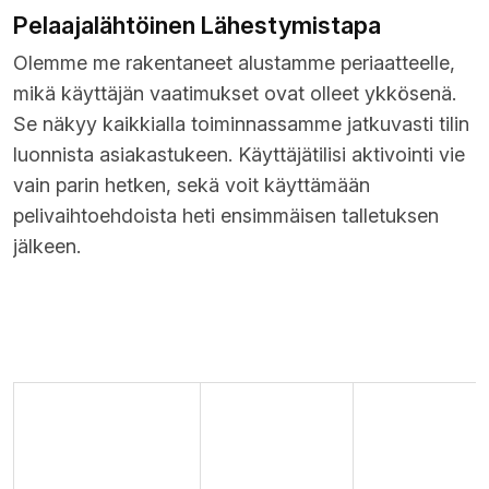
Pelaajalähtöinen Lähestymistapa
Olemme me rakentaneet alustamme periaatteelle,
mikä käyttäjän vaatimukset ovat olleet ykkösenä.
Se näkyy kaikkialla toiminnassamme jatkuvasti tilin
luonnista asiakastukeen. Käyttäjätilisi aktivointi vie
vain parin hetken, sekä voit käyttämään
pelivaihtoehdoista heti ensimmäisen talletuksen
jälkeen.
Piirre
Selitys
Arvo pelaajalle
Rahat
Nopeat
Käsittelyjakso
käytettävissä
kotiutukset
0-24 timmeja
nopeasti