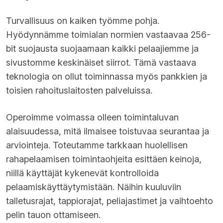
Turvallisuus on kaiken työmme pohja.
Hyödynnämme toimialan normien vastaavaa 256-
bit suojausta suojaamaan kaikki pelaajiemme ja
sivustomme keskinäiset siirrot. Tämä vastaava
teknologia on ollut toiminnassa myös pankkien ja
toisien rahoituslaitosten palveluissa.
Operoimme voimassa olleen toimintaluvan
alaisuudessa, mitä ilmaisee toistuvaa seurantaa ja
arviointeja. Toteutamme tarkkaan huolellisen
rahapelaamisen toimintaohjeita esittäen keinoja,
niillä käyttäjät kykenevät kontrolloida
pelaamiskäyttäytymistään. Näihin kuuluviin
talletusrajat, tappiorajat, peliajastimet ja vaihtoehto
pelin tauon ottamiseen.