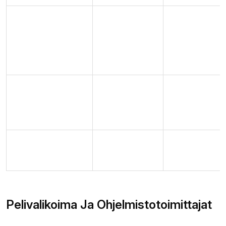
Euroopan
Luotettava
unionista
Varma
pelilisenssisäätely
normien
peliympärist
mukainen
Nauti siellä
Mukautuva
Mobiilioptimoint
sekä kun
suunnittelu
haluat
Kattava
Ylempi 2000
Monipuolisuu
pelivalinta
peliä
sekä viihdett
Pelivalikoima Ja Ohjelmistotoimittajat