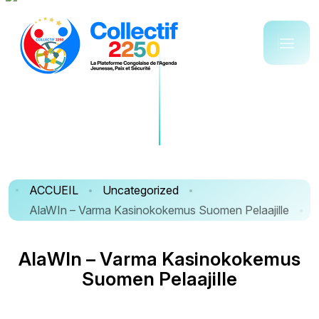
ACCUEIL
Uncategorized
AlaWIn – Varma Kasinokokemus Suomen Pelaajille
A
l
a
W
I
n
–
V
a
r
m
a
K
a
s
i
n
o
k
o
k
e
m
u
s
S
u
o
m
e
n
P
e
l
a
a
j
i
l
l
e