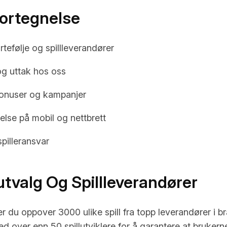
fortegnelse
ortefølje og spillleverandører
g uttak hos oss
onuser og kampanjer
else på mobil og nettbrett
pilleransvar
lutvalg Og Spillleverandører
du oppover 3000 ulike spill fra topp leverandører i br
ed over enn 50 spillutviklere for å garantere at bruker