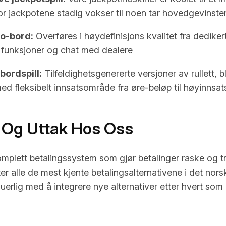
r jackpotene stadig vokser til noen tar hovedgevinste
no-bord:
Overføres i høydefinisjons kvalitet fra dedike
e funksjoner og chat med dealere
bordspill:
Tilfeldighetsgenererte versjoner av rullett, 
ed fleksibelt innsatsområde fra øre-beløp til høyinnsat
 Og Uttak Hos Oss
omplett betalingssystem som gjør betalinger raske og t
er alle de mest kjente betalingsalternativene i det nor
uerlig med å integrere nye alternativer etter hvert som d