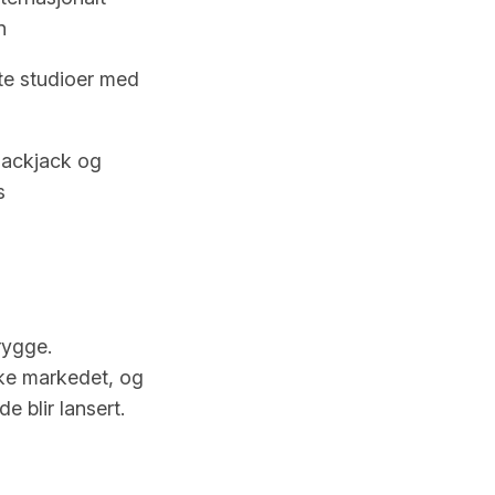
n
rte studioer med
blackjack og
s
rygge.
ske markedet, og
e blir lansert.