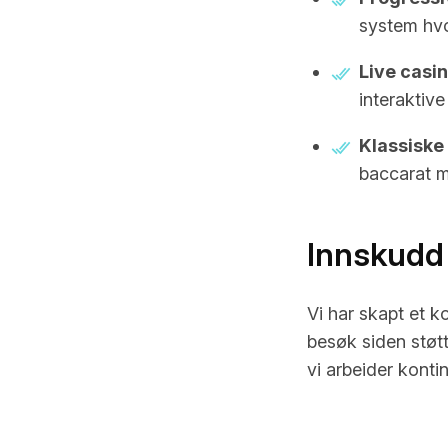
system hvo
Live casi
interaktiv
Klassiske 
baccarat m
Innskudd
Vi har skapt et k
besøk siden
støtt
vi arbeider kontin
Betalingsmetode