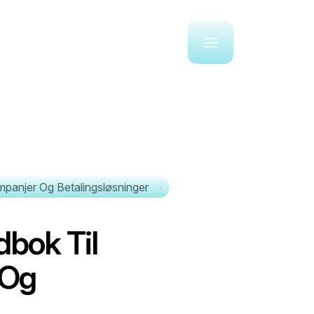
panjer Og Betalingsløsninger
d
b
o
k
T
i
l
O
g