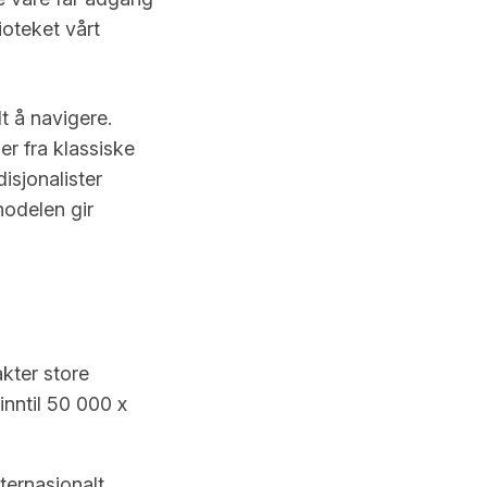
lioteket vårt
t å navigere.
r fra klassiske
isjonalister
nodelen gir
kter store
inntil 50 000 x
nternasjonalt