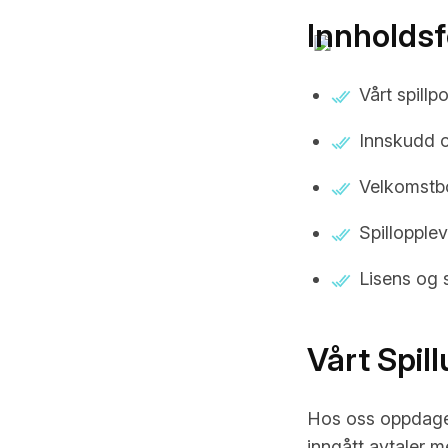
Innholds
Vårt spillp
Innskudd o
Velkomstb
Spillopplev
Lisens og s
Vårt Spil
Hos oss oppdager 
inngått avtaler m