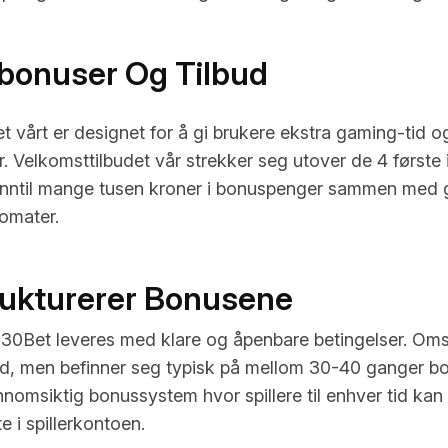
bonuser Og Tilbud
vårt er designet for å gi brukere ekstra gaming-tid o
r. Velkomsttilbudet vår strekker seg utover de 4 først
re inntil mange tusen kroner i bonuspenger sammen med 
tomater.
trukturerer Bonusene
 30Bet leveres med klare og åpenbare betingelser. Om
bud, men befinner seg typisk på mellom 30-40 ganger bo
ennomsiktig bonussystem hvor spillere til enhver tid k
 i spillerkontoen.