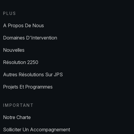
PLUS
A Propos De Nous
Domaines D'Intervention
Nouvelles
Résolution 2250
Autres Résolutions Sur JPS
Projets Et Programmes
IMPORTANT
Notre Charte
Solliciter Un Accompagnement