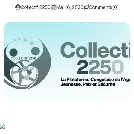
Collectif 2250
Mai 16, 2026
Comments(0)