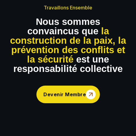
Travaillons Ensemble
Nous sommes
convaincus que
la
construction de la paix, la
prévention des conflits et
la sécurité
est une
responsabilité collective
Devenir Membre