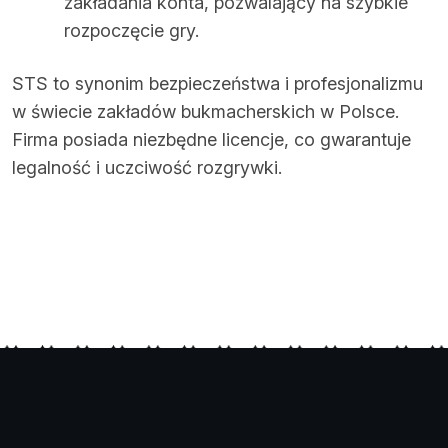
zakładania konta, pozwalający na szybkie
rozpoczęcie gry.
STS to synonim bezpieczeństwa i profesjonalizmu
w świecie zakładów bukmacherskich w Polsce.
Firma posiada niezbędne licencje, co gwarantuje
legalność i uczciwość rozgrywki.