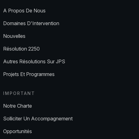
A Propos De Nous
Domaines D'Intervention
Nouvelles
Résolution 2250
Autres Résolutions Sur JPS
Projets Et Programmes
IMPORTANT
Notre Charte
Solliciter Un Accompagnement
Opportunités