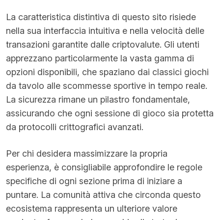
La caratteristica distintiva di questo sito risiede
nella sua interfaccia intuitiva e nella velocità delle
transazioni garantite dalle criptovalute. Gli utenti
apprezzano particolarmente la vasta gamma di
opzioni disponibili, che spaziano dai classici giochi
da tavolo alle scommesse sportive in tempo reale.
La sicurezza rimane un pilastro fondamentale,
assicurando che ogni sessione di gioco sia protetta
da protocolli crittografici avanzati.
Per chi desidera massimizzare la propria
esperienza, è consigliabile approfondire le regole
specifiche di ogni sezione prima di iniziare a
puntare. La comunità attiva che circonda questo
ecosistema rappresenta un ulteriore valore