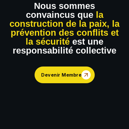
Nous sommes
convaincus que
la
construction de la paix, la
prévention des conflits et
la sécurité
est une
responsabilité collective
Devenir Membre