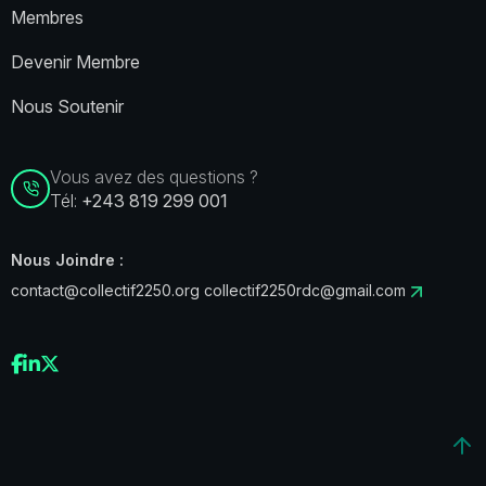
Membres
Devenir Membre
Nous Soutenir
Vous avez des questions ?
Tél:
+243 819 299 001
Nous Joindre :
contact@collectif2250.org
collectif2250rdc@gmail.com