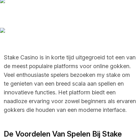
Stake Casino is in korte tijd uitgegroeid tot een van
de meest populaire platforms voor online gokken.
Veel enthousiaste spelers bezoeken
my stake
om
te genieten van een breed scala aan spellen en
innovatieve functies. Het platform biedt een
naadloze ervaring voor zowel beginners als ervaren
gokkers die houden van een moderne interface.
De Voordelen Van Spelen Bij Stake