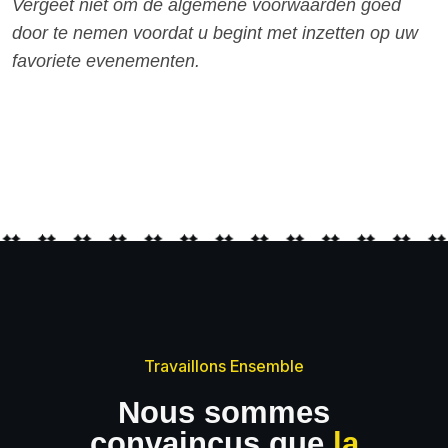
Vergeet niet om de algemene voorwaarden goed
door te nemen voordat u begint met inzetten op uw
favoriete evenementen.
Travaillons Ensemble
Nous sommes
convaincus que
la