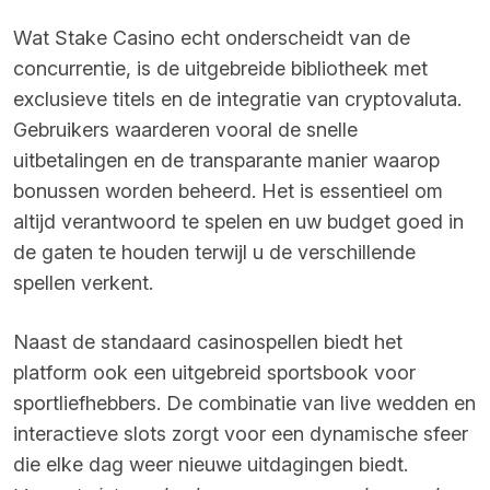
Wat Stake Casino echt onderscheidt van de
concurrentie, is de uitgebreide bibliotheek met
exclusieve titels en de integratie van cryptovaluta.
Gebruikers waarderen vooral de snelle
uitbetalingen en de transparante manier waarop
bonussen worden beheerd. Het is essentieel om
altijd verantwoord te spelen en uw budget goed in
de gaten te houden terwijl u de verschillende
spellen verkent.
Naast de standaard casinospellen biedt het
platform ook een uitgebreid sportsbook voor
sportliefhebbers. De combinatie van live wedden en
interactieve slots zorgt voor een dynamische sfeer
die elke dag weer nieuwe uitdagingen biedt.