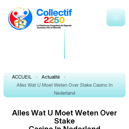
ACCUEIL
Actualité
Alles Wat U Moet Weten Over Stake Casino In
Nederland
A
l
l
e
s
W
a
t
U
M
o
e
t
W
e
t
e
n
O
v
e
r
S
t
a
k
e
C
a
s
i
n
o
I
n
N
e
d
e
r
l
a
n
d