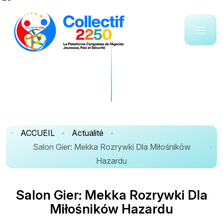
ACCUEIL
Actualité
Salon Gier: Mekka Rozrywki Dla Miłośników
Hazardu
S
a
l
o
n
G
i
e
r
:
M
e
k
k
a
R
o
z
r
y
w
k
i
D
l
a
M
i
ł
o
ś
n
i
k
ó
w
H
a
z
a
r
d
u