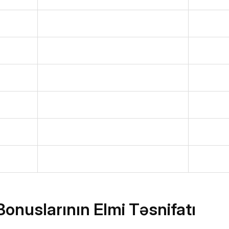
əri
30+
ım
Mövcuddur
M
iti
1 AZN
dəti
1-24 saat
yi
Azərbaycan, Rus, İngilis
Azər
zliyi
Ayda 1 dəfə
2-3
onuslarının Elmi Təsnifatı