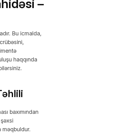
hidəsi –
dır. Bu icmalda,
crübəsini,
rimentə
uluşu haqqında
lərsiniz.
əhlili
ması baxımından
 şəxsi
an məqbuldur.