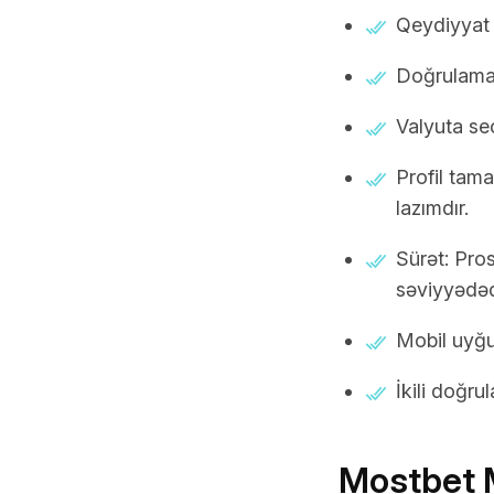
Qeydiyyat f
Doğrulama:
Valyuta se
Profil tam
lazımdır.
Sürət: Pro
səviyyədəd
Mobil uyğu
İkili doğru
Mostbet M