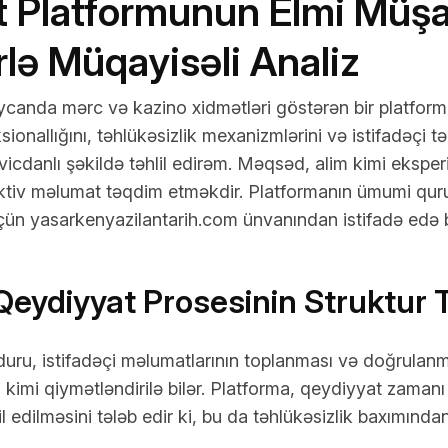
 Platformunun Elmi Müşa
rlə Müqayisəli Analiz
canda mərc və kazino xidmətləri göstərən bir platforma
ionallığını, təhlükəsizlik mexanizmlərini və istifadəçi tə
vicdanlı şəkildə təhlil edirəm. Məqsəd, alim kimi ekspe
tiv məlumat təqdim etməkdir. Platformanın ümumi qur
üçün
yasarkenyazilantarih.com
ünvanından istifadə edə bi
eydiyyat Prosesinin Struktur T
uru, istifadəçi məlumatlarının toplanması və doğrulan
q kimi qiymətləndirilə bilər. Platforma, qeydiyyat zamanı
l edilməsini tələb edir ki, bu da təhlükəsizlik baxımınd