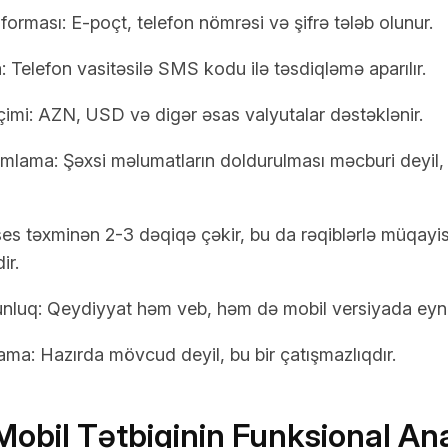
orması: E-poçt, telefon nömrəsi və şifrə tələb olunur.
 Telefon vasitəsilə SMS kodu ilə təsdiqləmə aparılır.
çimi: AZN, USD və digər əsas valyutalar dəstəklənir.
amlama: Şəxsi məlumatların doldurulması məcburi deyil, 
ses təxminən 2-3 dəqiqə çəkir, bu da rəqiblərlə müqayi
ir.
nluq: Qeydiyyat həm veb, həm də mobil versiyada eyni 
lama: Hazırda mövcud deyil, bu bir çatışmazlıqdır.
obil Tətbiqinin Funksional Ana