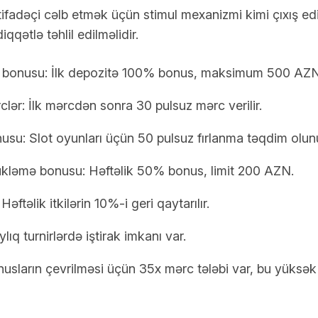
tifadəçi cəlb etmək üçün stimul mexanizmi kimi çıxış edi
iqqətlə təhlil edilməlidir.
 bonusu: İlk depozitə 100% bonus, maksimum 500 AZN
lər: İlk mərcdən sonra 30 pulsuz mərc verilir.
usu: Slot oyunları üçün 50 pulsuz fırlanma təqdim olunu
kləmə bonusu: Həftəlik 50% bonus, limit 200 AZN.
əftəlik itkilərin 10%-i geri qaytarılır.
ylıq turnirlərdə iştirak imkanı var.
nusların çevrilməsi üçün 35x mərc tələbi var, bu yüksək 