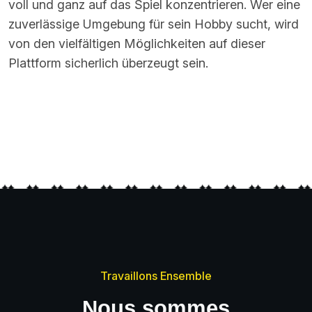
voll und ganz auf das Spiel konzentrieren. Wer eine
zuverlässige Umgebung für sein Hobby sucht, wird
von den vielfältigen Möglichkeiten auf dieser
Plattform sicherlich überzeugt sein.
Travaillons Ensemble
Nous sommes