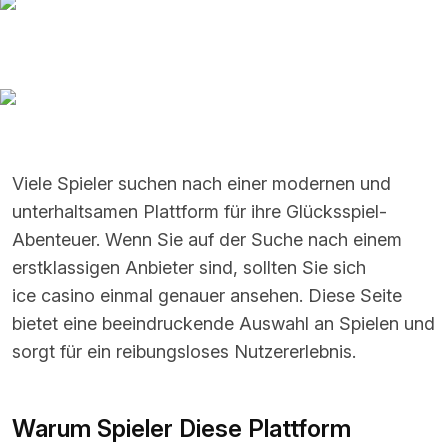
Viele Spieler suchen nach einer modernen und
unterhaltsamen Plattform für ihre Glücksspiel-
Abenteuer. Wenn Sie auf der Suche nach einem
erstklassigen Anbieter sind, sollten Sie sich
ice casino
einmal genauer ansehen. Diese Seite
bietet eine beeindruckende Auswahl an Spielen und
sorgt für ein reibungsloses Nutzererlebnis.
Warum Spieler Diese Plattform