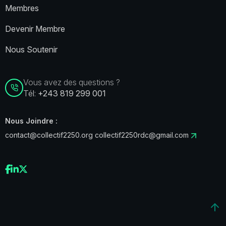
Membres
Devenir Membre
Nous Soutenir
Vous avez des questions ?
Tél:
+243 819 299 001
Nous Joindre :
contact@collectif2250.org
collectif2250rdc@gmail.com