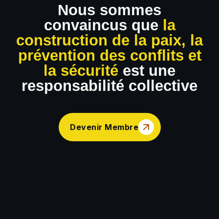
Nous sommes
convaincus que
la
construction de la paix, la
prévention des conflits et
la sécurité
est une
responsabilité collective
Devenir Membre