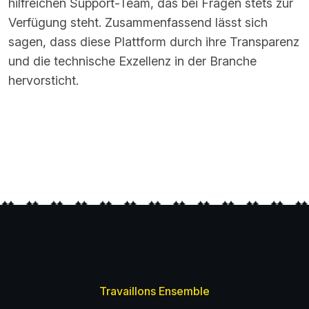
hilfreichen Support-Team, das bei Fragen stets zur
Verfügung steht. Zusammenfassend lässt sich
sagen, dass diese Plattform durch ihre Transparenz
und die technische Exzellenz in der Branche
hervorsticht.
Travaillons Ensemble