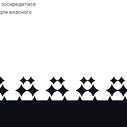
є зосередитися
 для власного