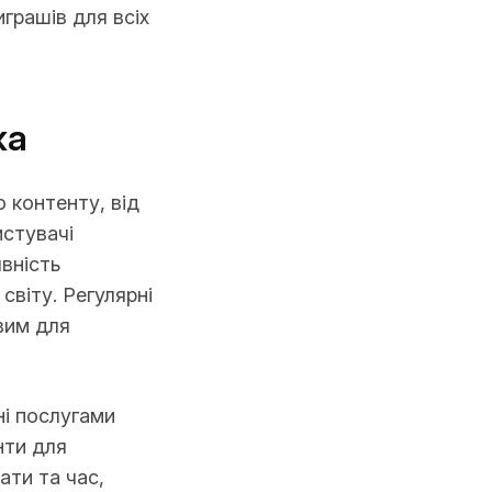
грашів для всіх
ка
о контенту, від
истувачі
вність
світу. Регулярні
вим для
ні послугами
нти для
ти та час,