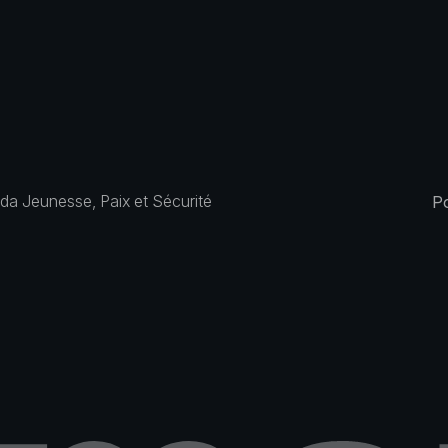
a
da Jeunesse, Paix et Sécurité
Po
m