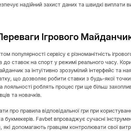
печує надійний захист даних та швидкі виплати ви
Переваги Ігрового Майданчи
ом популярності сервісу є різноманітність ігровог
в до ставок на спорт у режимі реального часу. Кор
йданчик за інтуїтивно зрозумілий інтерфейс та ная
тку, що дозволяє робити ставки з будь-якої точки 
ма лояльності роблять процес гри ще більш захопли
вців та новачків.
ти про правила відповідальної гри при користуван
а букмекерів. Favbet впроваджує сучасні інструме
 які допомагають гравцям контролювати свої витра