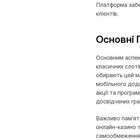
Платформа забез
клієнтів.
Основні 
Основним аспект
класичних слоті
обирають цей ма
мобільного дода
акції та програ
досвідчених гра
Важливо пам’ята
онлайн-казино т
самообмеження,