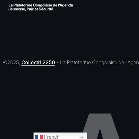
©2025,
Collectif 2250
- La Plateforme Congolaise de l'Agen
A
French