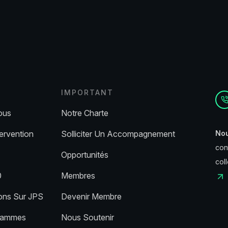
IMPORTANT
ous
Notre Charte
ervention
Solliciter Un Accompagnement
Nou
con
Opportunités
col
0
Membres
ions Sur JPS
Devenir Membre
grammes
Nous Soutenir