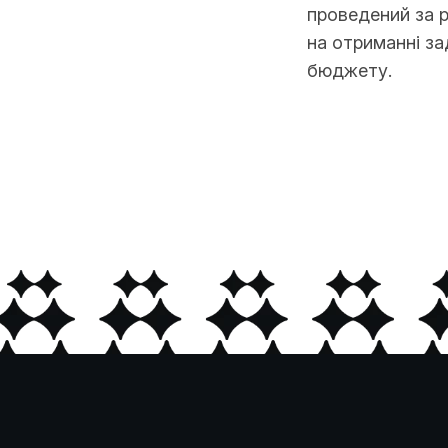
проведений за 
на отриманні за
бюджету.