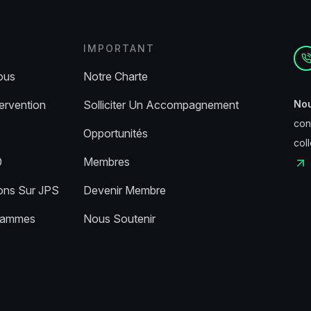
IMPORTANT
ous
Notre Charte
ervention
Solliciter Un Accompagnement
Nou
con
Opportunités
col
0
Membres
ions Sur JPS
Devenir Membre
grammes
Nous Soutenir