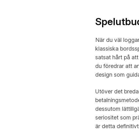
Spelutbud
När du väl loggar
klassiska bordssp
satsat hårt på at
du föredrar att a
design som guidar
Utöver det breda
betalningsmetode
dessutom lättillgä
seriositet som pr
är detta definitiv