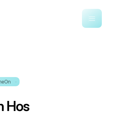
omeOn
n
H
o
s