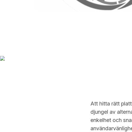
Att hitta rätt pl
djungel av altern
enkelhet och sna
användarvänlighet