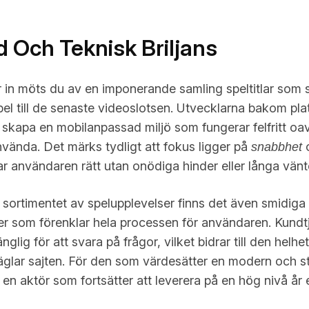
 Och Teknisk Briljans
 in möts du av en imponerande samling speltitlar som s
el till de senaste videoslotsen. Utvecklarna bakom pla
t skapa en mobilanpassad miljö som fungerar felfritt oa
nvända. Det märks tydligt att fokus ligger på
o
snabbhet
 användaren rätt utan onödiga hinder eller långa vänte
 sortimentet av spelupplevelser finns det även smidiga
r som förenklar hela processen för användaren. Kundt
nglig för att svara på frågor, vilket bidrar till den helh
äglar sajten. För den som värdesätter en modern och st
t en aktör som fortsätter att leverera på en hög nivå år e