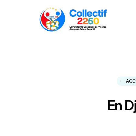
ACC
E
n
D