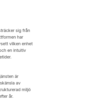
träcker sig från
ttformen har
vsett vilken enhet
ch en intuitiv
tider.
jänsten är
etskänsla av
rukturerad miljö
fter år.