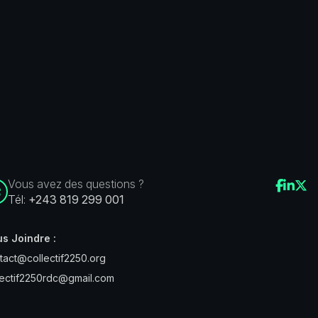
Vous avez des questions ?
Tél:
+243 819 299 001
s Joindre :
tact@collectif2250.org
lectif2250rdc@gmail.com