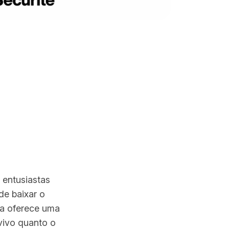
 entusiastas
de baixar o
ma oferece uma
 vivo quanto o