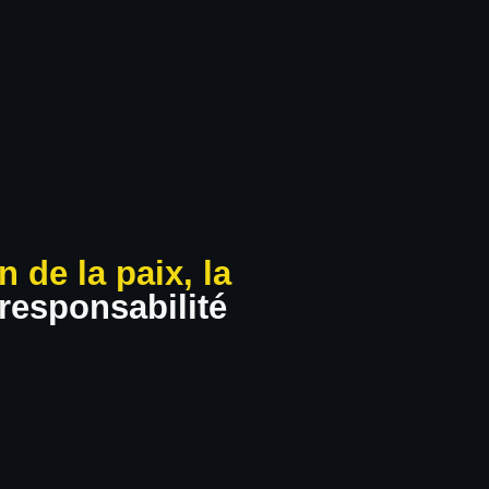
n de la paix, la
responsabilité