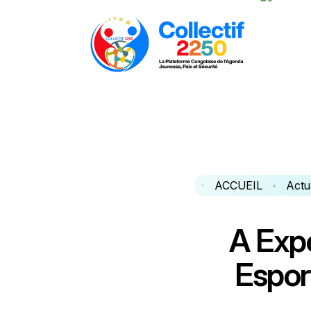
ACCUEIL
Actua
A
E
x
p
E
s
p
o
r