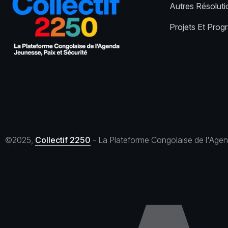
Autres Résolut
Projets Et Pro
©2025,
Collectif 2250
- La Plateforme Congolaise de l'Agen