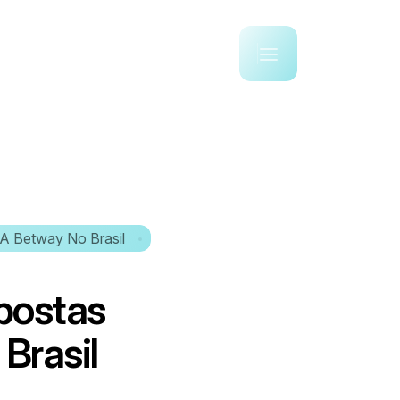
A Betway No Brasil
p
o
s
t
a
s
B
r
a
s
i
l