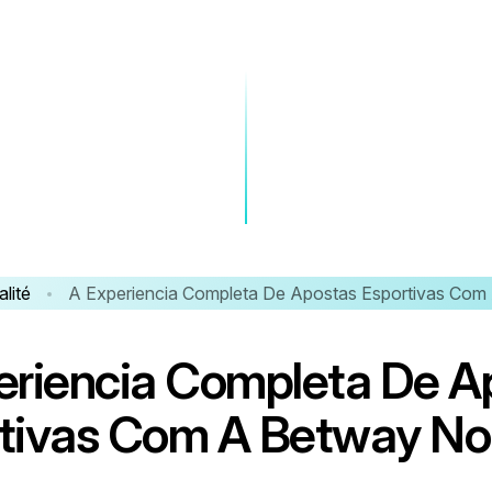
lité
A Experiencia Completa De Apostas Esportivas Com 
e
r
i
e
n
c
i
a
C
o
m
p
l
e
t
a
D
e
A
t
i
v
a
s
C
o
m
A
B
e
t
w
a
y
N
o