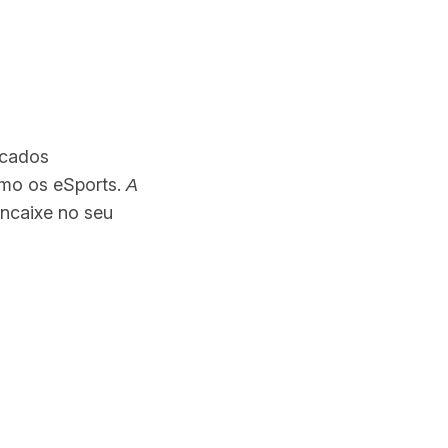
rcados
omo os eSports.
A
ncaixe no seu