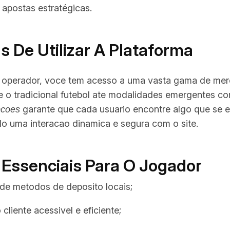
apostas estratégicas.
 De Utilizar A Plataforma
e operador, voce tem acesso a uma vasta gama de me
e o tradicional futebol ate modalidades emergentes c
garante que cada usuario encontre algo que se e
pcoes
do uma interacao dinamica e segura com o site.
 Essenciais Para O Jogador
de metodos de deposito locais;
cliente acessivel e eficiente;