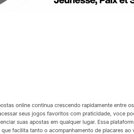
stas online continua crescendo rapidamente entre os
 acessar seus jogos favoritos com praticidade, voce po
enciar suas apostas em qualquer lugar. Essa platafor
iva que facilita tanto o acompanhamento de placares ao