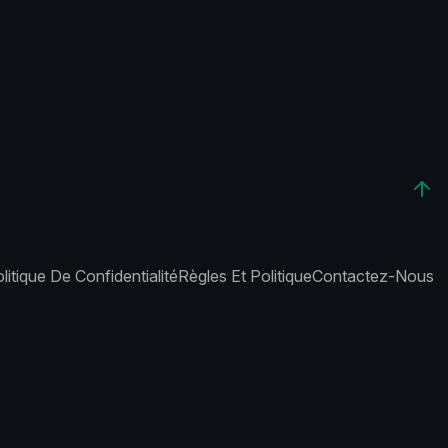
litique De Confidentialité
Règles Et Politique
Contactez-Nous