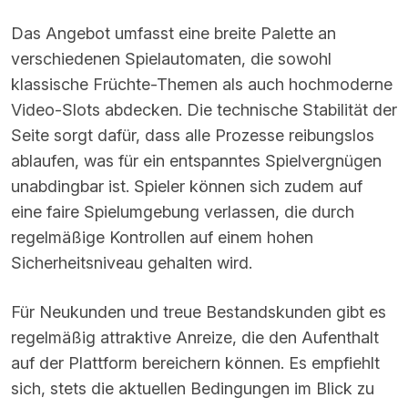
Das Angebot umfasst eine breite Palette an
verschiedenen Spielautomaten, die sowohl
klassische Früchte-Themen als auch hochmoderne
Video-Slots abdecken. Die technische Stabilität der
Seite sorgt dafür, dass alle Prozesse reibungslos
ablaufen, was für ein entspanntes Spielvergnügen
unabdingbar ist. Spieler können sich zudem auf
eine faire Spielumgebung verlassen, die durch
regelmäßige Kontrollen auf einem hohen
Sicherheitsniveau gehalten wird.
Für Neukunden und treue Bestandskunden gibt es
regelmäßig attraktive Anreize, die den Aufenthalt
auf der Plattform bereichern können. Es empfiehlt
sich, stets die aktuellen Bedingungen im Blick zu