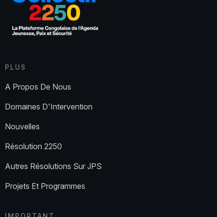
PLUS
A Propos De Nous
Domaines D'Intervention
Nouvelles
Résolution 2250
Autres Résolutions Sur JPS
Projets Et Programmes
IMPORTANT