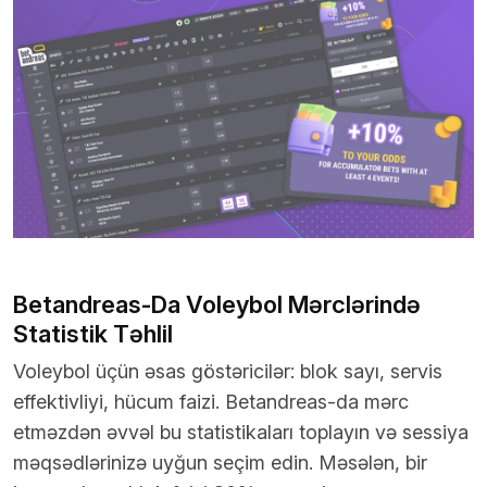
Betandreas-Da Voleybol Mərclərində
Statistik Təhlil
Voleybol üçün əsas göstəricilər: blok sayı, servis
effektivliyi, hücum faizi. Betandreas-da mərc
etməzdən əvvəl bu statistikaları toplayın və sessiya
məqsədlərinizə uyğun seçim edin. Məsələn, bir