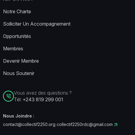
Notre Charte
Solliciter Un Accompagnement
Opportunités
Membres
Devenir Membre
Nous Soutenir
Vous avez des questions ?
Tél:
+243 819 299 001
Nous Joindre :
contact@collectif2250.org
collectif2250rdc@gmail.com