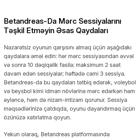
Betandreas-Da Mərc Sessiyalarını
Təşkil Etməyin Əsas Qaydaları
Nəzarətsiz oyunun qarşısını almaq üçün aşağıdakı
qaydalara əməl edin: hər mərc sessiyasından əvvəl
və sonra 10 dəqiqəlik fasilə; maksimum 2 saat
davam edən sessiyalar; həftədə cəmi 3 sessiya.
Betandreas-da bu qaydaları tətbiq edərək, voleybol
və beysbol kimi idman növlərinə mərc edərkən həm
əyləncə, həm də nizam-intizam qorunur. Sessiya
məqsədlərinizə çatdıqda, oyunu dayandırmaq üçün
özünüzə xatırlatma qoyun.
Yekun olaraq, Betandreas platformasında