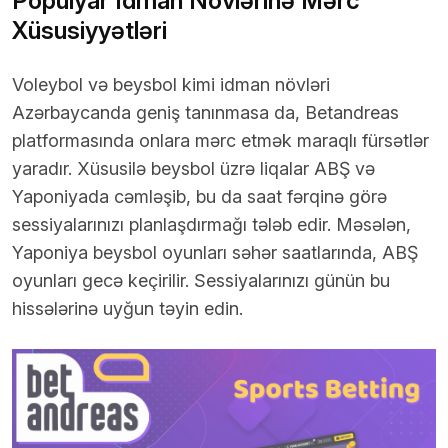
Populyar Idman Növlərinə Mərc
Xüsusiyyətləri
Voleybol və beysbol kimi idman növləri
Azərbaycanda geniş tanınmasa da, Betandreas
platformasında onlara mərc etmək maraqlı fürsətlər
yaradır. Xüsusilə beysbol üzrə liqalar ABŞ və
Yaponiyada cəmləşib, bu da saat fərqinə görə
sessiyalarınızı planlaşdırmağı tələb edir. Məsələn,
Yaponiya beysbol oyunları səhər saatlarında, ABŞ
oyunları gecə keçirilir. Sessiyalarınızı günün bu
hissələrinə uyğun təyin edin.