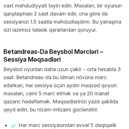
vaxt məhdudiyyəti təyin edin. Məsələn, bir oyunun
qarşılaşması 2 saat davam edir, ona görə də
sessiyanızı 1.5 saatla məhdudlaşdırın. Bu yanaşma
sizi lazımsız tələsik qərarlardan qoruyur.
Betandreas-Da Beysbol Mərcləri –
Sessiya Məqsədləri
Beysbol oyunları daha uzun çəkir – orta hesabla 3
saat. Betandreas-da bu idman növünə mərc
edərkən, hər sessiya üçün aydın məqsəd qoyun:
məsələn, cəmi 5 mərc etmək və ya 20 manat
qazanc hədəfləmək. Məqsədlərinizi yazılı şəkildə
qeyd edin, bu nizam-intizamı gücləndirir.
Hər mərc sessiyasından əvvəl 5 dəqiqəlik