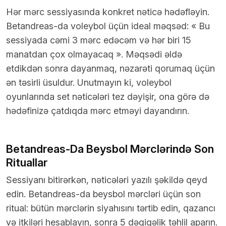
Hər mərc sessiyasında konkret nəticə hədəfləyin.
Betandreas-da voleybol üçün ideal məqsəd: « Bu
sessiyada cəmi 3 mərc edəcəm və hər biri 15
manatdan çox olmayacaq ». Məqsədi əldə
etdikdən sonra dayanmaq, nəzarəti qorumaq üçün
ən təsirli üsuldur. Unutmayın ki, voleybol
oyunlarında set nəticələri tez dəyişir, ona görə də
hədəfinizə çatdıqda mərc etməyi dayandırın.
Betandreas-Da Beysbol Mərclərində Son
Rituallar
Sessiyanı bitirərkən, nəticələri yazılı şəkildə qeyd
edin. Betandreas-da beysbol mərcləri üçün son
ritual: bütün mərclərin siyahısını tərtib edin, qazancı
və itkiləri hesablayın, sonra 5 dəqiqəlik təhlil aparın.