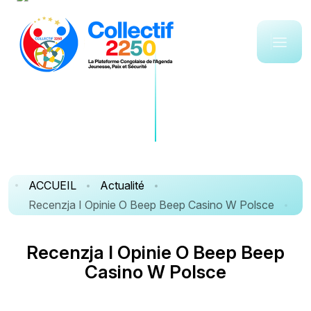
ACCUEIL
Actualité
Recenzja I Opinie O Beep Beep Casino W Polsce
R
e
c
e
n
z
j
a
I
O
p
i
n
i
e
O
B
e
e
p
B
e
e
p
C
a
s
i
n
o
W
P
o
l
s
c
e