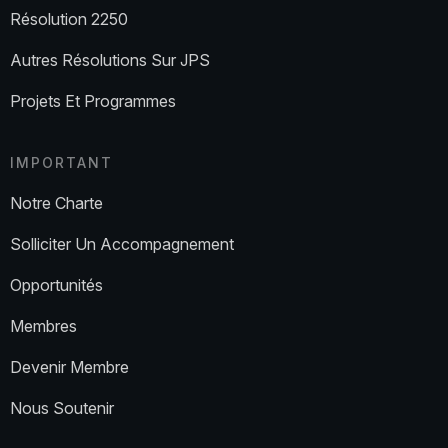
Résolution 2250
Autres Résolutions Sur JPS
Projets Et Programmes
IMPORTANT
Notre Charte
Solliciter Un Accompagnement
Opportunités
Membres
Devenir Membre
Nous Soutenir