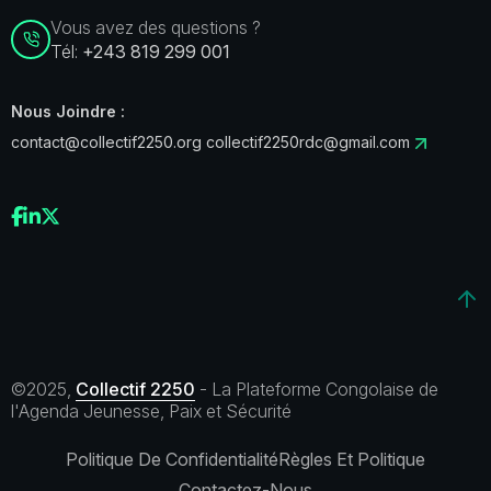
Vous avez des questions ?
Tél:
+243 819 299 001
Nous Joindre :
contact@collectif2250.org
collectif2250rdc@gmail.com
©2025,
Collectif 2250
- La Plateforme Congolaise de
l'Agenda Jeunesse, Paix et Sécurité
Politique De Confidentialité
Règles Et Politique
Contactez-Nous