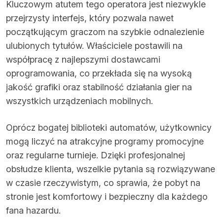
Kluczowym atutem tego operatora jest niezwykle
przejrzysty interfejs, który pozwala nawet
początkującym graczom na szybkie odnalezienie
ulubionych tytułów. Właściciele postawili na
współpracę z najlepszymi dostawcami
oprogramowania, co przekłada się na wysoką
jakość grafiki oraz stabilność działania gier na
wszystkich urządzeniach mobilnych.
Oprócz bogatej biblioteki automatów, użytkownicy
mogą liczyć na atrakcyjne programy promocyjne
oraz regularne turnieje. Dzięki profesjonalnej
obsłudze klienta, wszelkie pytania są rozwiązywane
w czasie rzeczywistym, co sprawia, że pobyt na
stronie jest komfortowy i bezpieczny dla każdego
fana hazardu.