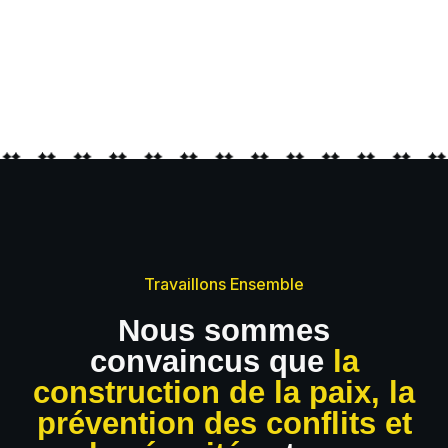
Travaillons Ensemble
Nous sommes
convaincus que
la
construction de la paix, la
prévention des conflits et