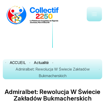
ACCUEIL
Actualité
Admiralbet: Rewolucja W Świecie Zakładów
Bukmacherskich
A
d
m
i
r
a
l
b
e
t
:
R
e
w
o
l
u
c
j
a
W
Ś
w
i
e
c
i
e
Z
a
k
ł
a
d
ó
w
B
u
k
m
a
c
h
e
r
s
k
i
c
h