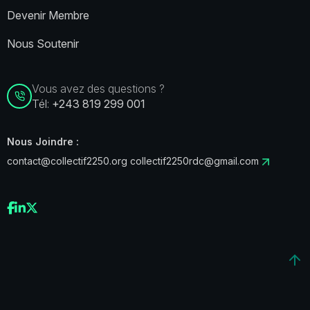
Devenir Membre
Nous Soutenir
Vous avez des questions ?
Tél:
+243 819 299 001
Nous Joindre :
contact@collectif2250.org
collectif2250rdc@gmail.com