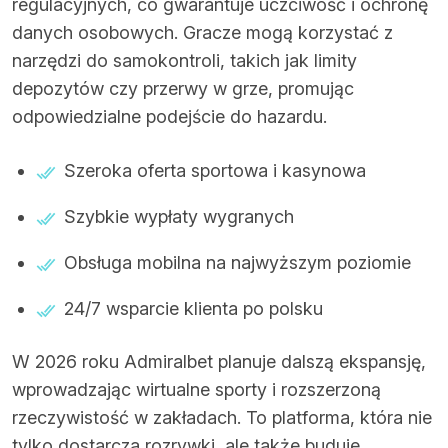
regulacyjnych, co gwarantuje uczciwość i ochronę
danych osobowych. Gracze mogą korzystać z
narzędzi do samokontroli, takich jak limity
depozytów czy przerwy w grze, promując
odpowiedzialne podejście do hazardu.
Szeroka oferta sportowa i kasynowa
Szybkie wypłaty wygranych
Obsługa mobilna na najwyższym poziomie
24/7 wsparcie klienta po polsku
W 2026 roku Admiralbet planuje dalszą ekspansję,
wprowadzając wirtualne sporty i rozszerzoną
rzeczywistość w zakładach. To platforma, która nie
tylko dostarcza rozrywki, ale także buduje