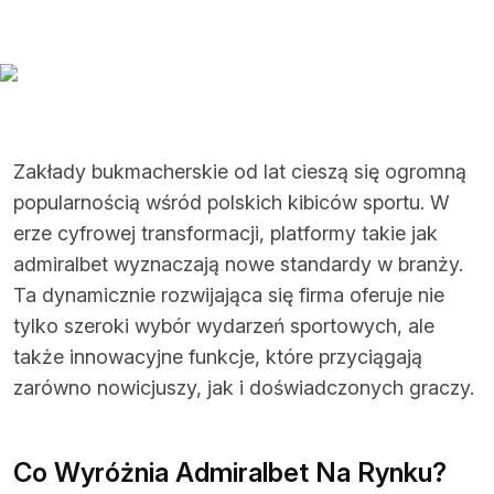
Zakłady bukmacherskie od lat cieszą się ogromną
popularnością wśród polskich kibiców sportu. W
erze cyfrowej transformacji, platformy takie jak
admiralbet
wyznaczają nowe standardy w branży.
Ta dynamicznie rozwijająca się firma oferuje nie
tylko szeroki wybór wydarzeń sportowych, ale
także innowacyjne funkcje, które przyciągają
zarówno nowicjuszy, jak i doświadczonych graczy.
Co Wyróżnia Admiralbet Na Rynku?